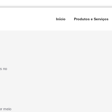
ção de Elevadores e Escadas Rolantes
vesul Elevadores
Início
Produtos e Serviços
os no
or meio